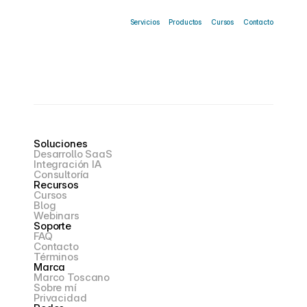
Servicios
Productos
Cursos
Contacto
P
r
o
d
u
c
t
o
s
t
e
c
n
o
l
ó
g
i
c
o
s
d
i
s
e
ñ
a
d
o
s
p
a
r
a
g
e
n
e
r
a
r
i
m
p
a
c
t
o
e
m
p
r
e
s
a
r
i
a
l
Soluciones
Desarrollo SaaS
Integración IA
Consultoría
Recursos
Cursos
Blog
Webinars
Soporte
FAQ
Contacto
Términos
Marca
Marco Toscano
Sobre mí
Privacidad